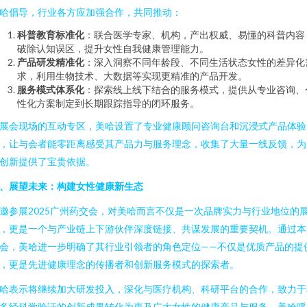
哈倡导，行业各方应加强合作，共同推动：
科普教育标准化
：联合医学专家、机构，产出权威、易懂的科普内容
破除认知误区，提升女性自我健康管理能力。
产品研发精准化
：深入洞察不同年龄段、不同生活状态女性的差异化
求，利用生物技术、大数据等实现更精准的产品开发。
服务模式体系化
：探索线上线下结合的服务模式，提供从专业咨询、
性化方案制定到长期跟踪指导的闭环服务。
展会现场的互动专区，美哈设置了专业健康顾问咨询台和沉浸式产品体验
，让与会者能零距离感受其产品力与服务理念，收集了大量一线反馈，为
创新提供了宝贵依据。
、展望未来：构建女性健康新生态
邀参展2025广州药交会，对美哈而言不仅是一次品牌实力与行业地位的
，更是一个与产业链上下游伙伴深度链接、共谋发展的重要契机。通过本
会，美哈进一步明确了其行业引领者的角色定位——不仅是优质产品的提
，更是先进健康理念的传播者和创新服务模式的探索者。
哈表示将继续加大研发投入，深化与医疗机构、科研平台的合作，致力于
多经科学验证的创新成果转化为惠及广大女性的健康产品与服务。美哈呼