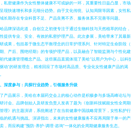
，私密健康作为女性整体健康不可或缺的一环，其重要性日益凸显，市场
呈现快速增长和多元细分趋势。由于文化传统、认知局限等因素，女性私
域长期存在专业科普不足、产品良莠不齐、服务体系不完善等问题。
哈品牌深谙此道，自创立之初便专注于通过生物科技与天然植萃的结合，
性提供专业、安全、有效的私密护理产品。此次参展，美哈带来了其最新
研成果，包括基于微生态平衡理念的日常护理系列、针对特定生命阶段（
期、产后、围绝经期）的专项护理产品，以及融合了智能监测与个性化建
初代健康管理概念产品。这些展品直观体现了美哈“以用户为中心，以科
驱动”的研发理念，精准回应了市场对高品质、专业化女性健康产品的渴
。
、深度参与：共探行业趋势，引领服务升级
了产品展示，美哈在本届药交会上的核心动作是积极参与多场高峰论坛与
研讨会。品牌创始人及研发负责人发表了题为《创新科技赋能女性全周期
管理》的主题演讲，系统阐述了在当前健康中国战略背景下，女性私护行
临的机遇与挑战。演讲指出，未来的女性健康服务不应再局限于单一的产
卖，而应构建“预防-养护-调理-咨询”一体化的全周期健康服务生态。