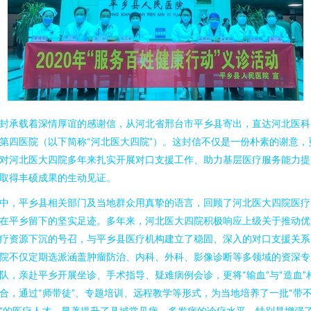
封承载着深情厚谊的感谢信，从河北省邢台市平乡县寄出，直达河北医科
第四医院（以下简称“河北医大四院”）。这封信不仅是一份朴素的谢意，
对河北医大四院多年来扎实开展对口支援工作、助力基层医疗服务能力提
取得丰硕成果的生动见证。
中，平乡县相关部门及当地群众用真挚的语言，回顾了河北医大四院医疗
在平乡留下的坚实足迹。多年来，河北医大四院积极响应上级关于推动优
疗资源下沉的号召，与平乡县医疗机构建立了稳固、深入的对口支援关系
院不仅定期选派涵盖肿瘤防治、内科、外科、影像诊断等多领域的资深专
队，亲赴平乡开展坐诊、手术指导、疑难病例会诊，更将“输血”与“造血”
合，通过“师带徒”、专题培训、远程教学等形式，为当地培养了一批“带
”的医疗人才，显著提升了县域常见病、多发病的诊疗水平，特别是增强