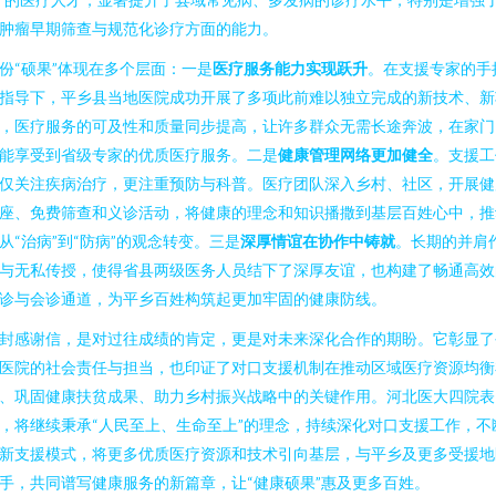
肿瘤早期筛查与规范化诊疗方面的能力。
份“硕果”体现在多个层面：一是
医疗服务能力实现跃升
。在支援专家的手
指导下，平乡县当地医院成功开展了多项此前难以独立完成的新技术、新
，医疗服务的可及性和质量同步提高，让许多群众无需长途奔波，在家门
能享受到省级专家的优质医疗服务。二是
健康管理网络更加健全
。支援工
仅关注疾病治疗，更注重预防与科普。医疗团队深入乡村、社区，开展健
座、免费筛查和义诊活动，将健康的理念和知识播撒到基层百姓心中，推
从“治病”到“防病”的观念转变。三是
深厚情谊在协作中铸就
。长期的并肩
与无私传授，使得省县两级医务人员结下了深厚友谊，也构建了畅通高效
诊与会诊通道，为平乡百姓构筑起更加牢固的健康防线。
封感谢信，是对过往成绩的肯定，更是对未来深化合作的期盼。它彰显了
医院的社会责任与担当，也印证了对口支援机制在推动区域医疗资源均衡
、巩固健康扶贫成果、助力乡村振兴战略中的关键作用。河北医大四院表
，将继续秉承“人民至上、生命至上”的理念，持续深化对口支援工作，不
新支援模式，将更多优质医疗资源和技术引向基层，与平乡及更多受援地
手，共同谱写健康服务的新篇章，让“健康硕果”惠及更多百姓。