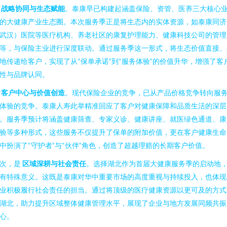
是
战略协同与生态赋能
。泰康早已构建起涵盖保险、资管、医养三大核心
的大健康产业生态圈。本次服务季正是将生态内的实体资源，如泰康同济
武汉）医院等医疗机构、养老社区的康复护理能力、健康科技公司的管理
等，与保险主业进行深度联动。通过服务季这一形式，将生态价值直接、
地传递给客户，实现了从“保单承诺”到“服务体验”的价值升华，增强了客
性与品牌认同。
是
客户中心与价值创造
。现代保险企业的竞争，已从产品价格竞争转向服
体验的竞争。泰康人寿此举精准回应了客户对健康保障和品质生活的深层
。服务季预计将涵盖健康筛查、专家义诊、健康讲座、就医绿色通道、康
验等多种形式，这些服务不仅提升了保单的附加价值，更在客户健康生命
中扮演了“守护者”与“伙伴”角色，创造了超越理赔的长期客户价值。
次，是
区域深耕与社会责任
。选择湖北作为首届大健康服务季的启动地
有特殊意义。这既是泰康对华中重要市场的高度重视与持续投入，也体现
业积极履行社会责任的担当。通过将顶级的医疗健康资源以更可及的方式
湖北，助力提升区域整体健康管理水平，展现了企业与地方发展同频共振
心。